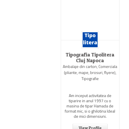
Antel Print
Tipografia Tipolitera
Cluj Napoca
ntie de publicitate, Productie
Ambalaje din carton, Comerciala
publicitara, Tipografie
(pliante, mape, brosuri, flyere),
Tipografie
tel Print incepe activitatea
in anul 1995 cu o dotare
mitata si personal necalificat
Am inceput activitatea de
dar plin de entuziasm.
tiparire in anul 1997 cu o
masina de tipar Hamada de
format mic, si o ghilotina Ideal
View Profile
de mici dimensiuni.
View Profile