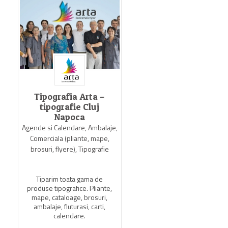
Tipografia Arta –
Tipografia GrafX
tipografie Cluj
Agende si Calendare, Comer
Napoca
(pliante, mape, brosuri, flye
Agende si Calendare, Ambalaje,
Tipografie
Comerciala (pliante, mape,
brosuri, flyere), Tipografie
Tipografia GrafX va ofer
cataloage, pliante, etichet
mape, broşuri, reviste, căr
Tiparim toata gama de
sonete, coli cu antet,
produse tipografice. Pliante,
formulare tipizate, desig
mape, cataloage, brosuri,
tipărire de orice tip.
ambalaje, fluturasi, carti,
calendare.
View Profile