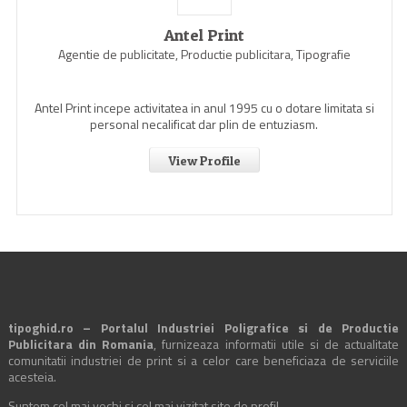
Antel Print
Agentie de publicitate, Productie publicitara, Tipografie
Antel Print incepe activitatea in anul 1995 cu o dotare limitata si
personal necalificat dar plin de entuziasm.
View Profile
tipoghid.ro – Portalul Industriei Poligrafice si de Productie
Publicitara din Romania
, furnizeaza informatii utile si de actualitate
comunitatii industriei de print si a celor care beneficiaza de serviciile
acesteia.
Suntem cel mai vechi si cel mai vizitat site de profil.