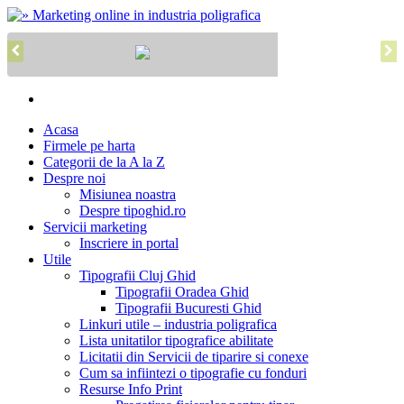
Acasa
Firmele pe harta
Categorii de la A la Z
Despre noi
Misiunea noastra
Despre tipoghid.ro
Servicii marketing
Inscriere in portal
Utile
Tipografii Cluj Ghid
Tipografii Oradea Ghid
Tipografii Bucuresti Ghid
Linkuri utile – industria poligrafica
Lista unitatilor tipografice abilitate
Licitatii din Servicii de tiparire si conexe
Cum sa infiintezi o tipografie cu fonduri
Resurse Info Print