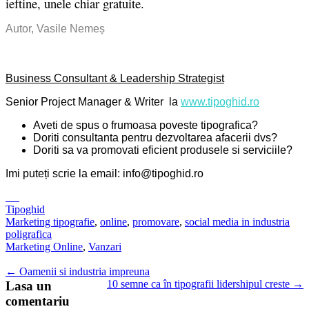
ieftine, unele chiar gratuite.
Autor, Vasile Nemeș
Business Consultant & Leadership Strategist
Senior Proj
ect Manager & Writer la
www.tipoghid.ro
Aveti de spus o frumoasa poveste tipografica?
Doriti consultanta pentru dezvoltarea afacerii dvs?
Doriti sa va promovati eficient produsele si serviciile?
Imi puteți scrie la email: info@tipoghid.ro
Tipoghid
Marketing tipografie
,
online
,
promovare
,
social media in industria
poligrafica
Marketing Online
,
Vanzari
←
Oamenii si industria impreuna
10 semne ca în tipografii lidershipul creste
→
Lasa un
comentariu