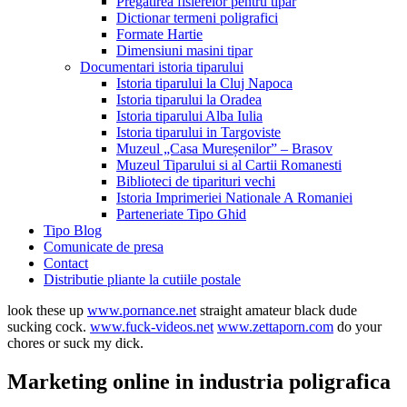
Pregatirea fisierelor pentru tipar
Dictionar termeni poligrafici
Formate Hartie
Dimensiuni masini tipar
Documentari istoria tiparului
Istoria tiparului la Cluj Napoca
Istoria tiparului la Oradea
Istoria tiparului Alba Iulia
Istoria tiparului in Targoviste
Muzeul „Casa Mureșenilor” – Brasov
Muzeul Tiparului si al Cartii Romanesti
Biblioteci de tiparituri vechi
Istoria Imprimeriei Nationale A Romaniei
Parteneriate Tipo Ghid
Tipo Blog
Comunicate de presa
Contact
Distributie pliante la cutiile postale
look these up
www.pornance.net
straight amateur black dude
sucking cock.
www.fuck-videos.net
www.zettaporn.com
do your
chores or suck my dick.
Marketing online in industria poligrafica