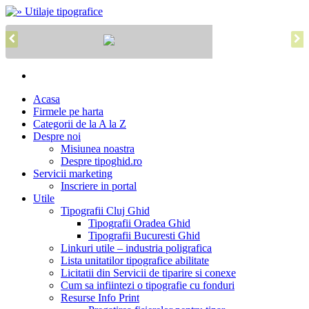
Acasa
Firmele pe harta
Categorii de la A la Z
Despre noi
Misiunea noastra
Despre tipoghid.ro
Servicii marketing
Inscriere in portal
Utile
Tipografii Cluj Ghid
Tipografii Oradea Ghid
Tipografii Bucuresti Ghid
Linkuri utile – industria poligrafica
Lista unitatilor tipografice abilitate
Licitatii din Servicii de tiparire si conexe
Cum sa infiintezi o tipografie cu fonduri
Resurse Info Print