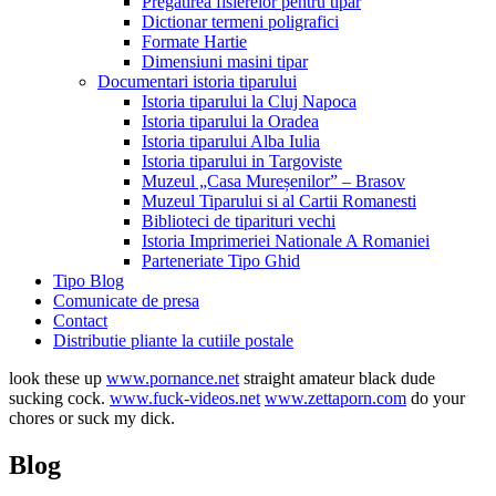
Pregatirea fisierelor pentru tipar
Dictionar termeni poligrafici
Formate Hartie
Dimensiuni masini tipar
Documentari istoria tiparului
Istoria tiparului la Cluj Napoca
Istoria tiparului la Oradea
Istoria tiparului Alba Iulia
Istoria tiparului in Targoviste
Muzeul „Casa Mureșenilor” – Brasov
Muzeul Tiparului si al Cartii Romanesti
Biblioteci de tiparituri vechi
Istoria Imprimeriei Nationale A Romaniei
Parteneriate Tipo Ghid
Tipo Blog
Comunicate de presa
Contact
Distributie pliante la cutiile postale
look these up
www.pornance.net
straight amateur black dude
sucking cock.
www.fuck-videos.net
www.zettaporn.com
do your
chores or suck my dick.
Blog