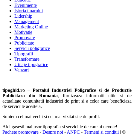
Evenimente
Istoria tiparului
Lidership
Management
Marketing Online
Motivatie
Promovare
Publicitate
Servicii poligrafice
Tipografii
Transformare
Utilaje tipografice
Vanzari
tipoghid.ro – Portalul Industriei Poligrafice si de Productie
Publicitara din Romania
, furnizeaza informatii utile si de
actualitate comunitatii industriei de print si a celor care beneficiaza
de serviciile acesteia.
Suntem cel mai vechi si cel mai vizitat site de profil.
Aici gasesti mai usor tipografia si serviciile de care ai nevoie!
Pachete promovare
-
Despre noi
-
ANPC
-
Termeni si conditii
| ©