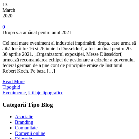
13
March
2020
0
Drupa s-a amânat pentru anul 2021
Cel mai mare eveniment al industriei imprimării, drupa, care urma să
aibă loc între 16 și 26 iunie la Dusseldorf, a fost amânat pentru 20-
30 aprilie 2021. „Organizatorul expoziției, Messe Düsseldorf,
urmează recomandarea echipei de gestionare a crizelor a guvernului
federal german de a ține cont de principiile emise de Institutul
Robert Koch. Pe baza […]
Read More
Tipoghid
Evenimente
,
Utilaje tipografice
Categorii Tipo Blog
Asociatie
Branding
Comunitate
Domenii online
Educatie