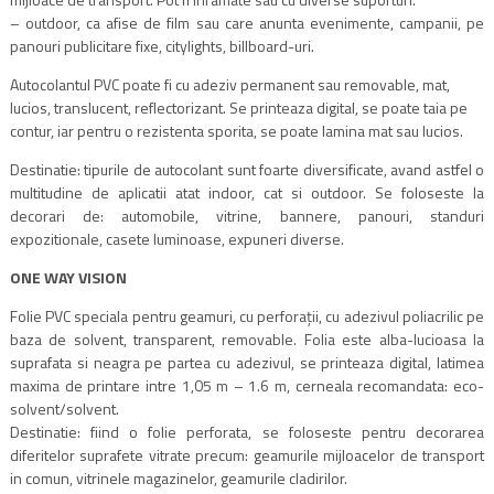
– outdoor, ca afise de film sau care anunta evenimente, campanii, pe
panouri publicitare fixe, citylights, billboard-uri.
Autocolantul PVC poate fi cu adeziv permanent sau removable, mat,
lucios, translucent, reflectorizant. Se printeaza digital, se poate taia pe
contur, iar pentru o rezistenta sporita, se poate lamina mat sau lucios.
Destinatie: tipurile de autocolant sunt foarte diversificate, avand astfel o
multitudine de aplicatii atat indoor, cat si outdoor. Se foloseste la
decorari de: automobile, vitrine, bannere, panouri, standuri
expozitionale, casete luminoase, expuneri diverse.
ONE WAY VISION
Folie PVC speciala pentru geamuri, cu perforații, cu adezivul poliacrilic pe
baza de solvent, transparent, removable. Folia este alba-lucioasa la
suprafata si neagra pe partea cu adezivul, se printeaza digital, latimea
maxima de printare intre 1,05 m – 1.6 m, cerneala recomandata: eco-
solvent/solvent.
Destinatie: fiind o folie perforata, se foloseste pentru decorarea
diferitelor suprafete vitrate precum: geamurile mijloacelor de transport
in comun, vitrinele magazinelor, geamurile cladirilor.