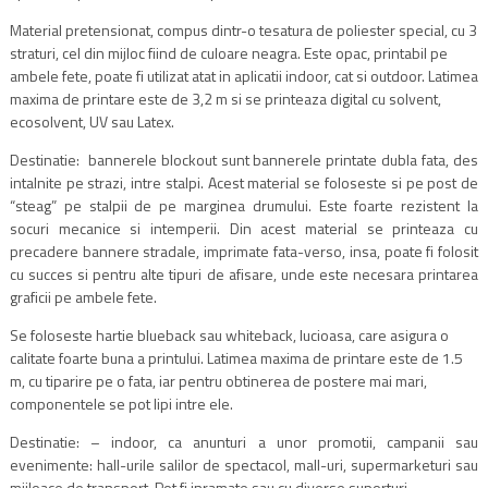
Material pretensionat, compus dintr-o tesatura de poliester special, cu 3
straturi, cel din mijloc fiind de culoare neagra. Este opac, printabil pe
ambele fete, poate fi utilizat atat in aplicatii indoor, cat si outdoor. Latimea
maxima de printare este de 3,2 m si se printeaza digital cu solvent,
ecosolvent, UV sau Latex.
Destinatie: bannerele blockout sunt bannerele printate dubla fata, des
intalnite pe strazi, intre stalpi. Acest material se foloseste si pe post de
“steag” pe stalpii de pe marginea drumului. Este foarte rezistent la
socuri mecanice si intemperii. Din acest material se printeaza cu
precadere bannere stradale, imprimate fata-verso, insa, poate fi folosit
cu succes si pentru alte tipuri de afisare, unde este necesara printarea
graficii pe ambele fete.
Se foloseste hartie blueback sau whiteback, lucioasa, care asigura o
calitate foarte buna a printului. Latimea maxima de printare este de 1.5
m, cu tiparire pe o fata, iar pentru obtinerea de postere mai mari,
componentele se pot lipi intre ele.
Destinatie: – indoor, ca anunturi a unor promotii, campanii sau
evenimente: hall-urile salilor de spectacol, mall-uri, supermarketuri sau
mijloace de transport. Pot fi inramate sau cu diverse suporturi.