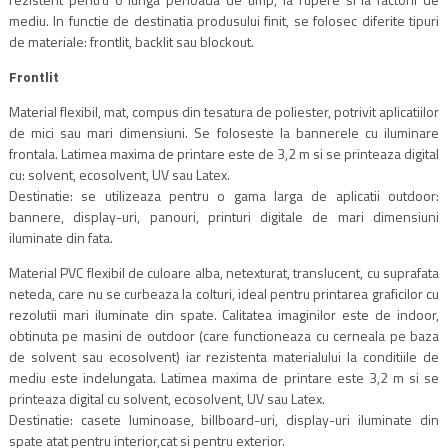
mediu. In functie de destinatia produsului finit, se folosec diferite tipuri
de materiale: frontlit, backlit sau blockout.
Frontlit
Material flexibil, mat, compus din tesatura de poliester, potrivit aplicatiilor
de mici sau mari dimensiuni. Se foloseste la bannerele cu iluminare
frontala. Latimea maxima de printare este de 3,2 m si se printeaza digital
cu: solvent, ecosolvent, UV sau Latex.
Destinatie: se utilizeaza pentru o gama larga de aplicatii outdoor:
bannere, display-uri, panouri, printuri digitale de mari dimensiuni
iluminate din fata.
Material PVC flexibil de culoare alba, netexturat, translucent, cu suprafata
neteda, care nu se curbeaza la colturi, ideal pentru printarea graficilor cu
rezolutii mari iluminate din spate. Calitatea imaginilor este de indoor,
obtinuta pe masini de outdoor (care functioneaza cu cerneala pe baza
de solvent sau ecosolvent) iar rezistenta materialului la conditiile de
mediu este indelungata. Latimea maxima de printare este 3,2 m si se
printeaza digital cu solvent, ecosolvent, UV sau Latex.
Destinatie: casete luminoase, billboard-uri, display-uri iluminate din
spate atat pentru interior,cat si pentru exterior.