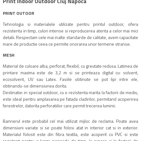
Print Indoor Outdoor Cluj Napoca
PRINT OUTOOR
Tehnologia si materialele utilizate pentru printul outdoor, ofera
rezistenta in timp, culori intense si reproducerea atenta a celor mai mici
detalii. Respectam cele mai inalte standarde de calitate, avem capacitate
mare de productie ceea ce permite onorarea unor termene stranse.
MESH
Material de culoare alba, perforat, flexibil, cu greutate redusa. Latimea de
printare maxima este de 3,2 m si se printeaza digital cu: solvent,
ecosolvent, UV sau Latex. Fasiile obtinute se pot lipi intre ele,
obtinandu-se dimensiunea dorita.
Destinatie: in special outdoor, cu o rezistenta marita la factorii de mediu,
este ideal pentru amplasarea pe fatada cladirilor, permitand acoperirea
ferestrelor, datorita perforatiilor care permit trecerea luminii.
Bannerul este probabil cel mai utilizat mijloc de reclama. Poate avea
dimensiuni variate si se poate folosi atat in interior cat si in exterior.
Materialul folosit este din fibra textila, este acoperit cu PVC si este
rezistent pentru o lunga perioada de timp, la rupere si la factorii de