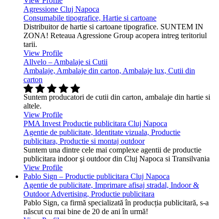
View Profile
Agressione Cluj Napoca
Consumabile tipografice, Hartie si cartoane
Distribuitor de hartie si cartoane tipografice. SUNTEM IN
ZONA! Reteaua Agressione Group acopera intreg teritoriul
tarii.
View Profile
Allvelo – Ambalaje si Cutii
Ambalaje, Ambalaje din carton, Ambalaje lux, Cutii din
carton
Suntem producatori de cutii din carton, ambalaje din hartie si
altele.
View Profile
PMA Invest Productie publicitara Cluj Napoca
Agentie de publicitate, Identitate vizuala, Productie
publicitara, Productie si montaj outdoor
Suntem una dintre cele mai complexe agentii de productie
publicitara indoor şi outdoor din Cluj Napoca si Transilvania
View Profile
Pablo Sign – Productie publicitara Cluj Napoca
Agentie de publicitate, Imprimare afisaj stradal, Indoor &
Outdoor Advertising, Productie publicitara
Pablo Sign, ca firmă specializată în producția publicitară, s-a
născut cu mai bine de 20 de ani în urmă!