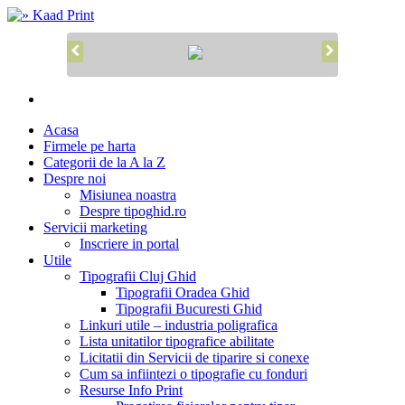
Acasa
Firmele pe harta
Categorii de la A la Z
Despre noi
Misiunea noastra
Despre tipoghid.ro
Servicii marketing
Inscriere in portal
Utile
Tipografii Cluj Ghid
Tipografii Oradea Ghid
Tipografii Bucuresti Ghid
Linkuri utile – industria poligrafica
Lista unitatilor tipografice abilitate
Licitatii din Servicii de tiparire si conexe
Cum sa infiintezi o tipografie cu fonduri
Resurse Info Print