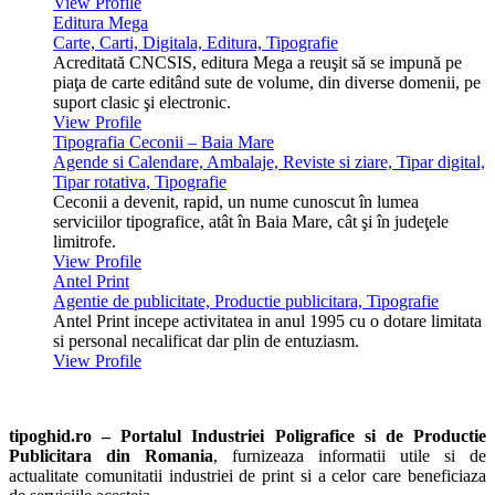
View Profile
Editura Mega
Carte, Carti, Digitala, Editura, Tipografie
Acreditată CNCSIS, editura Mega a reuşit să se impună pe
piaţa de carte editând sute de volume, din diverse domenii, pe
suport clasic şi electronic.
View Profile
Tipografia Ceconii – Baia Mare
Agende si Calendare, Ambalaje, Reviste si ziare, Tipar digital,
Tipar rotativa, Tipografie
Ceconii a devenit, rapid, un nume cunoscut în lumea
serviciilor tipografice, atât în Baia Mare, cât şi în judeţele
limitrofe.
View Profile
Antel Print
Agentie de publicitate, Productie publicitara, Tipografie
Antel Print incepe activitatea in anul 1995 cu o dotare limitata
si personal necalificat dar plin de entuziasm.
View Profile
tipoghid.ro – Portalul Industriei Poligrafice si de Productie
Publicitara din Romania
, furnizeaza informatii utile si de
actualitate comunitatii industriei de print si a celor care beneficiaza