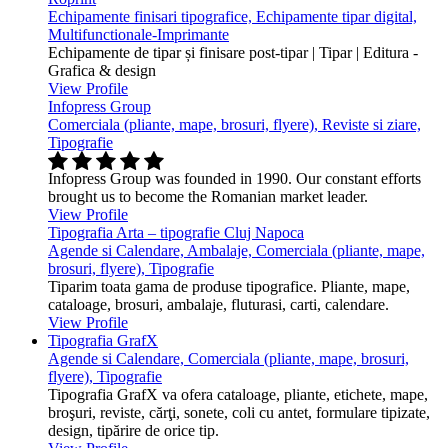
Echipamente finisari tipografice, Echipamente tipar digital,
Multifunctionale-Imprimante
Echipamente de tipar și finisare post-tipar | Tipar | Editura -
Grafica & design
View Profile
Infopress Group
Comerciala (pliante, mape, brosuri, flyere), Reviste si ziare,
Tipografie
Infopress Group was founded in 1990. Our constant efforts
brought us to become the Romanian market leader.
View Profile
Tipografia Arta – tipografie Cluj Napoca
Agende si Calendare, Ambalaje, Comerciala (pliante, mape,
brosuri, flyere), Tipografie
Tiparim toata gama de produse tipografice. Pliante, mape,
cataloage, brosuri, ambalaje, fluturasi, carti, calendare.
View Profile
Tipografia GrafX
Agende si Calendare, Comerciala (pliante, mape, brosuri,
flyere), Tipografie
Tipografia GrafX va ofera cataloage, pliante, etichete, mape,
broşuri, reviste, cărţi, sonete, coli cu antet, formulare tipizate,
design, tipărire de orice tip.